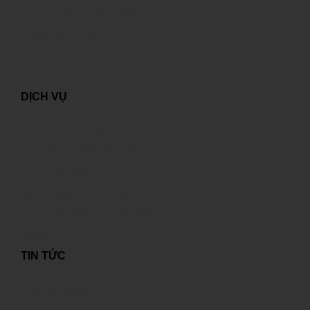
Kết nối với nhiều nhà cung cấp
Giải pháp ICT tối ưu
DỊCH VỤ
Dịch vụ “đám mây”
Cho thuê chỗ đặt máy chủ
Dịch vụ kết nối
Dịch vụ quản trị hệ thống
Lưu trữ thư điện tử và website
Khôi phục dữ liệu
TIN TỨC
Quan hệ cổ đông