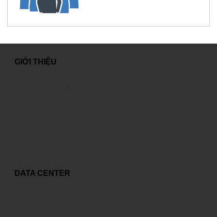
GIỚI THIỆU
Lời chào từ Tổng Giám Đốc
Giới thiệu chung
Tuyển dụng
Liên hệ
Thông tin quyền tác giả, quyền liên quan
DATA CENTER
Tự xây dựng hay thuê ngoài?
Đẳng cấp quốc tế