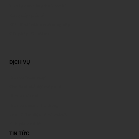
Tự xây dựng hay thuê ngoài?
Đẳng cấp quốc tế
Kết nối với nhiều nhà cung cấp
Giải pháp ICT tối ưu
DỊCH VỤ
Dịch vụ “đám mây”
Cho thuê chỗ đặt máy chủ
Dịch vụ kết nối
Dịch vụ quản trị hệ thống
Lưu trữ thư điện tử và website
Khôi phục dữ liệu
TIN TỨC