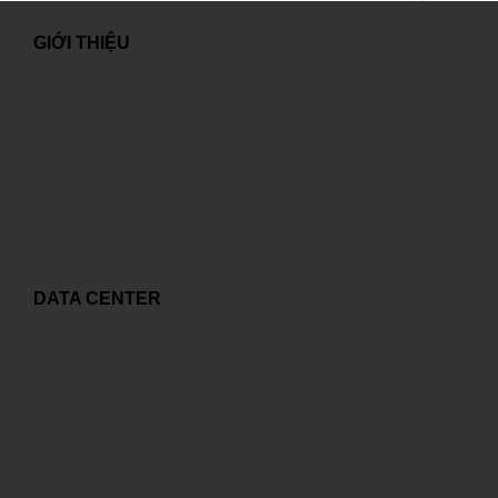
GIỚI THIỆU
Lời chào từ Tổng Giám Đốc
Giới thiệu chung
Tuyển dụng
Liên hệ
Thông tin quyền tác giả, quyền liên quan
DATA CENTER
Tự xây dựng hay thuê ngoài?
Đẳng cấp quốc tế
Kết nối với nhiều nhà cung cấp
Giải pháp ICT tối ưu