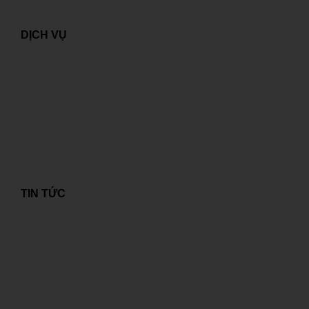
DỊCH VỤ
Dịch vụ “đám mây”
Cho thuê chỗ đặt máy chủ
Dịch vụ kết nối
Dịch vụ quản trị hệ thống
Lưu trữ thư điện tử và website
Khôi phục dữ liệu
TIN TỨC
Quan hệ cổ đông
Tin tức
Thông cáo báo chí
Tài liệu về công ty