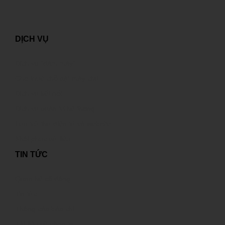
DỊCH VỤ
Dịch vụ “đám mây”
Cho thuê chỗ đặt máy chủ
Dịch vụ kết nối
Dịch vụ quản trị hệ thống
Lưu trữ thư điện tử và website
Khôi phục dữ liệu
TIN TỨC
Quan hệ cổ đông
Tin tức
Thông cáo báo chí
Tài liệu về công ty