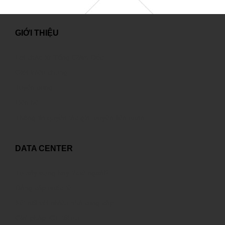
GIỚI THIỆU
Lời chào từ Tổng Giám Đốc
Giới thiệu chung
Tuyển dụng
Liên hệ
Thông tin quyền tác giả, quyền liên quan
DATA CENTER
Tự xây dựng hay thuê ngoài?
Đẳng cấp quốc tế
Kết nối với nhiều nhà cung cấp
Giải pháp ICT tối ưu