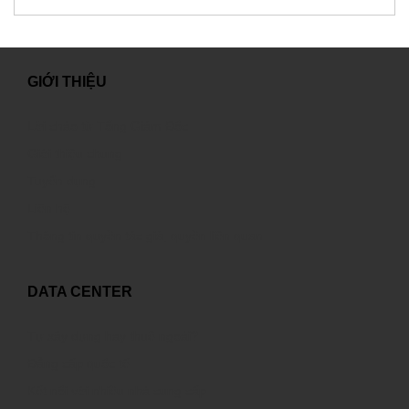
GIỚI THIỆU
Lời chào từ Tổng Giám Đốc
Giới thiệu chung
Tuyển dụng
Liên hệ
Thông tin quyền tác giả, quyền liên quan
DATA CENTER
Tự xây dựng hay thuê ngoài?
Đẳng cấp quốc tế
Kết nối với nhiều nhà cung cấp