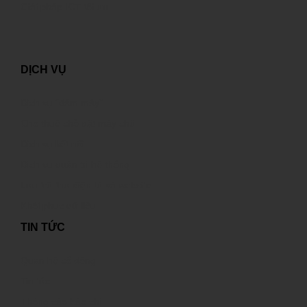
Giải pháp ICT tối ưu
DỊCH VỤ
Dịch vụ “đám mây”
Cho thuê chỗ đặt máy chủ
Dịch vụ kết nối
Dịch vụ quản trị hệ thống
Lưu trữ thư điện tử và website
Khôi phục dữ liệu
TIN TỨC
Quan hệ cổ đông
Tin tức
Thông cáo báo chí