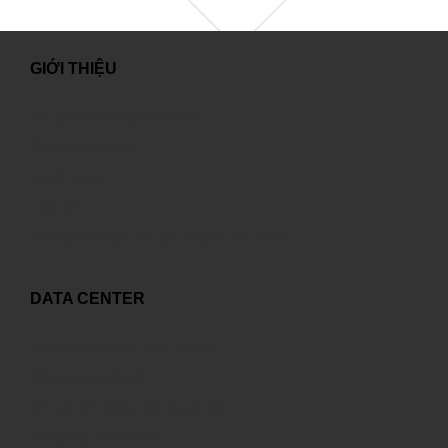
GIỚI THIỆU
Lời chào từ Tổng Giám Đốc
Giới thiệu chung
Tuyển dụng
Liên hệ
Thông tin quyền tác giả, quyền liên quan
DATA CENTER
Tự xây dựng hay thuê ngoài?
Đẳng cấp quốc tế
Kết nối với nhiều nhà cung cấp
Giải pháp ICT tối ưu