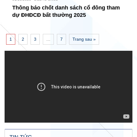
Thông báo chốt danh sách cổ đông tham
dự ĐHĐCĐ bất thường 2025
1
2
3
…
7
Trang sau »