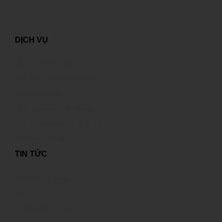
DỊCH VỤ
Dịch vụ “đám mây”
Cho thuê chỗ đặt máy chủ
Dịch vụ kết nối
Dịch vụ quản trị hệ thống
Lưu trữ thư điện tử và website
Khôi phục dữ liệu
TIN TỨC
Quan hệ cổ đông
Tin tức
Thông cáo báo chí