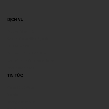
DỊCH VỤ
Dịch vụ “đám mây”
Cho thuê chỗ đặt máy chủ
Dịch vụ kết nối
Dịch vụ quản trị hệ thống
Lưu trữ thư điện tử và website
Khôi phục dữ liệu
TIN TỨC
Quan hệ cổ đông
Tin tức
Thông cáo báo chí