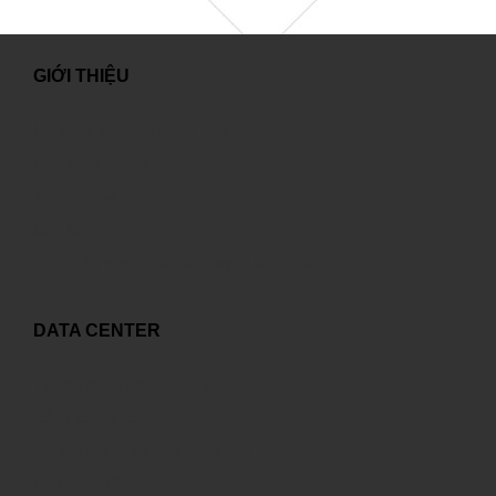
GIỚI THIỆU
Lời chào từ Tổng Giám Đốc
Giới thiệu chung
Tuyển dụng
Liên hệ
Thông tin quyền tác giả, quyền liên quan
DATA CENTER
Tự xây dựng hay thuê ngoài?
Đẳng cấp quốc tế
Kết nối với nhiều nhà cung cấp
Giải pháp ICT tối ưu