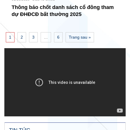
Thông báo chốt danh sách cổ đông tham
dự ĐHĐCĐ bất thường 2025
1
2
3
…
6
Trang sau »