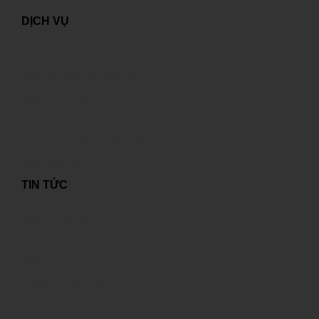
DỊCH VỤ
Dịch vụ “đám mây”
Cho thuê chỗ đặt máy chủ
Dịch vụ kết nối
Dịch vụ quản trị hệ thống
Lưu trữ thư điện tử và website
Khôi phục dữ liệu
TIN TỨC
Quan hệ cổ đông
Tin tức
Thông cáo báo chí
Tài liệu về công ty
Đối tác