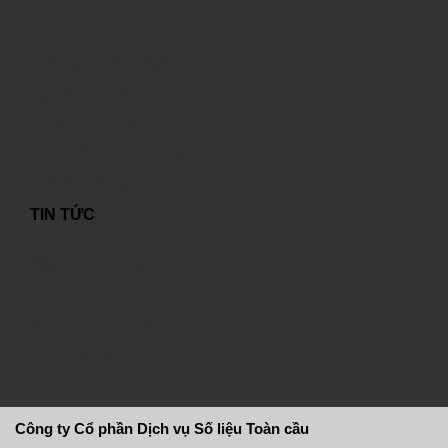
Dịch vụ “đám mây”
Cho thuê chỗ đặt máy chủ
Dịch vụ kết nối
Dịch vụ quản trị hệ thống
Lưu trữ thư điện tử và website
Khôi phục dữ liệu
TIN TỨC
Quan hệ cổ đông
Tin tức
Thông cáo báo chí
Tài liệu về công ty
Đối tác
Công ty Cổ phần Dịch vụ Số liệu Toàn cầu