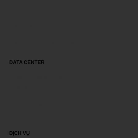
Lời chào từ Tổng Giám Đốc
Giới thiệu chung
Tuyển dụng
Liên hệ
Thông tin quyền tác giả, quyền liên quan
DATA CENTER
Tự xây dựng hay thuê ngoài?
Đẳng cấp quốc tế
Kết nối với nhiều nhà cung cấp
Giải pháp ICT tối ưu
DỊCH VỤ