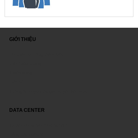
GIỚI THIỆU
Lời chào từ Tổng Giám Đốc
Giới thiệu chung
Tuyển dụng
Liên hệ
Thông tin quyền tác giả, quyền liên quan
DATA CENTER
Tự xây dựng hay thuê ngoài?
Đẳng cấp quốc tế