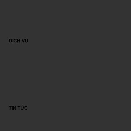
Kết nối với nhiều nhà cung cấp
Giải pháp ICT tối ưu
DỊCH VỤ
Dịch vụ “đám mây”
Cho thuê chỗ đặt máy chủ
Dịch vụ kết nối
Dịch vụ quản trị hệ thống
Lưu trữ thư điện tử và website
Khôi phục dữ liệu
TIN TỨC
Quan hệ cổ đông