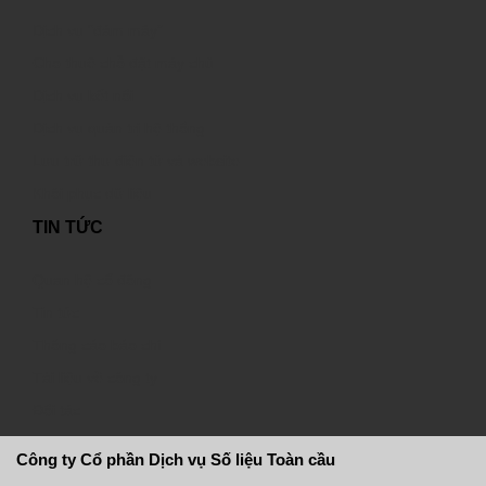
Dịch vụ “đám mây”
Cho thuê chỗ đặt máy chủ
Dịch vụ kết nối
Dịch vụ quản trị hệ thống
Lưu trữ thư điện tử và website
Khôi phục dữ liệu
TIN TỨC
Quan hệ cổ đông
Tin tức
Thông cáo báo chí
Tài liệu về công ty
Đối tác
Công ty Cổ phần Dịch vụ Số liệu Toàn cầu