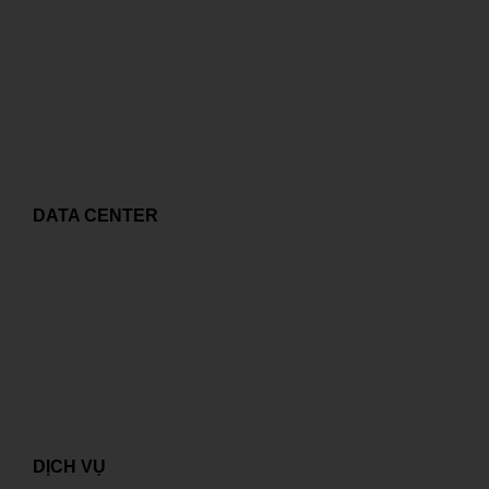
Lời chào từ Tổng Giám Đốc
Giới thiệu chung
Tuyển dụng
Liên hệ
Thông tin quyền tác giả, quyền liên quan
DATA CENTER
Tự xây dựng hay thuê ngoài?
Đẳng cấp quốc tế
Kết nối với nhiều nhà cung cấp
Giải pháp ICT tối ưu
DỊCH VỤ