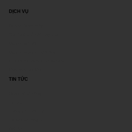
DỊCH VỤ
Dịch vụ “đám mây”
Cho thuê chỗ đặt máy chủ
Dịch vụ kết nối
Dịch vụ quản trị hệ thống
Lưu trữ thư điện tử và website
Khôi phục dữ liệu
TIN TỨC
Quan hệ cổ đông
Tin tức
Thông cáo báo chí
Tài liệu về công ty
Đối tác