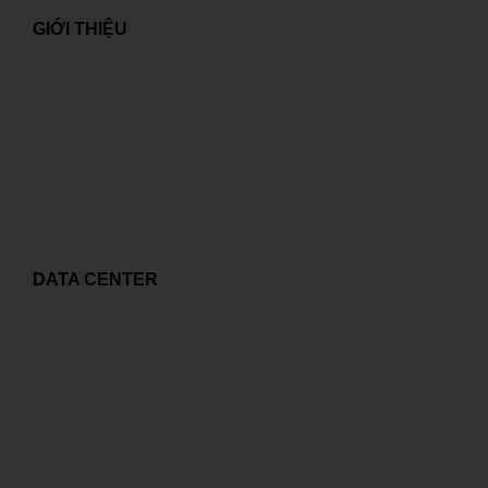
GIỚI THIỆU
Lời chào từ Tổng Giám Đốc
Giới thiệu chung
Tuyển dụng
Liên hệ
Thông tin quyền tác giả, quyền liên quan
DATA CENTER
Tự xây dựng hay thuê ngoài?
Đẳng cấp quốc tế
Kết nối với nhiều nhà cung cấp
Giải pháp ICT tối ưu